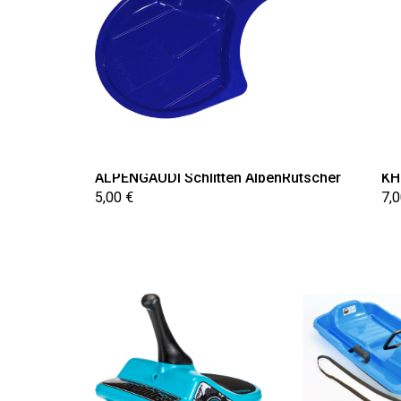
ALPENGAUDI Schlitten AlpenRutscher
KH
5,00 €
7,0