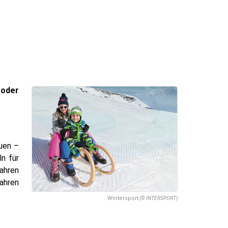
 oder
uen –
n für
Jahren
ahren
Wintersport
(© INTERSPORT)