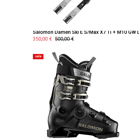
Salomon Damen Ski E S/Max X7 Ti + M10 GW 
350,00 €
500,00 €
sale