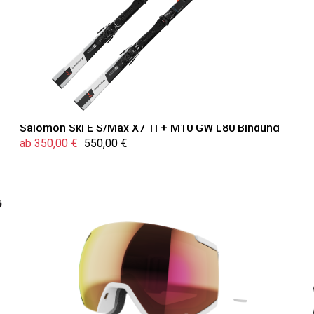
Salomon Ski E S/Max X7 Ti + M10 GW L80 Bindung
ab 350,00 €
550,00 €