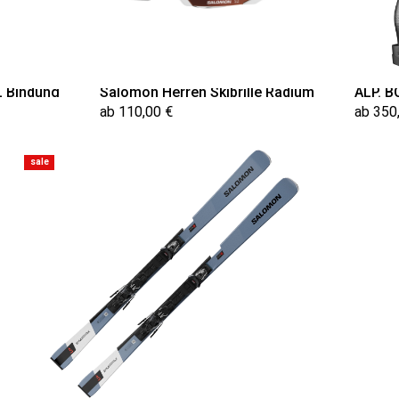
L Bindung
Salomon Herren Skibrille Radium
ALP. B
ab 110,00 €
ab 350
sale