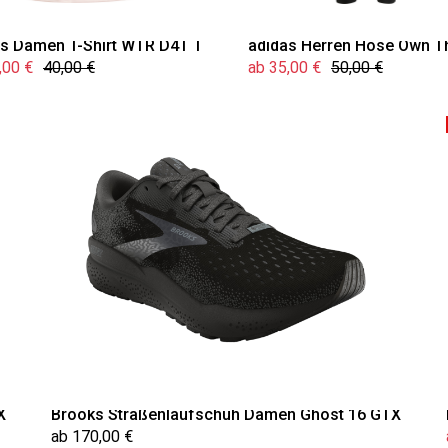
as Damen T-Shirt WTR D4T T
adidas Herren Hose Own T
,00 €
40,00 €
ab 35,00 €
50,00 €
X
Brooks Straßenlaufschuh Damen Ghost 16 GTX
ab 170,00 €