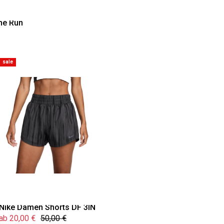
he Run
sale
Nike Damen Shorts DF 3IN
ab 20,00 €
50,00 €