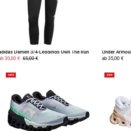
adidas Damen 3/4-Leggings Own The Run
Under Armou
ab 30,00 €
65,00 €
ab 35,00 €
sale
sale