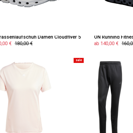
rassenlaufschuh Damen Cloudflyer 5
ON Running Fitne
0,00 €
180,00 €
ab 140,00 €
160,0
sale