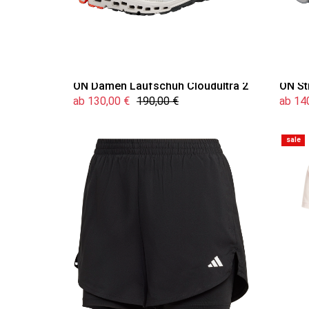
ON Damen Laufschuh Cloudultra 2
ON St
ab 130,00 €
190,00 €
ab 14
sale