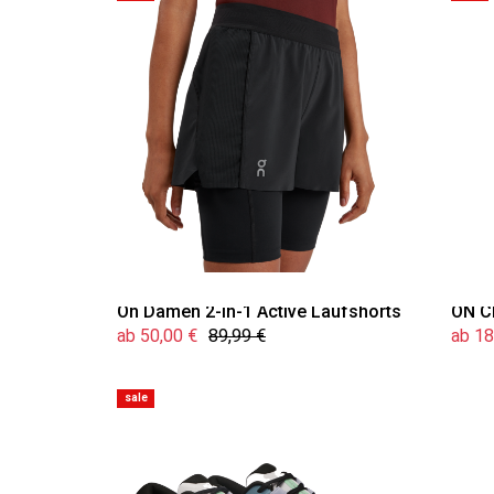
On Damen 2-in-1 Active Laufshorts
ON C
ab 50,00 €
89,99 €
ab 18
sale