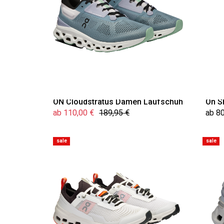
ON Cloudstratus Damen Laufschuh
On S
ab 110,00 €
189,95 €
ab 80
sale
sale