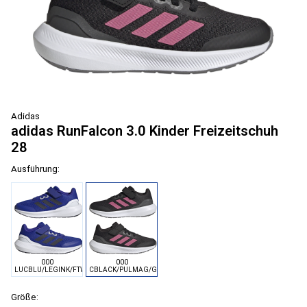
Adidas
adidas RunFalcon 3.0 Kinder Freizeitschuh
28
Ausführung:
000
000
LUCBLU/LEGINK/FTWWHT
CBLACK/PULMAG/GRESIX
Größe: