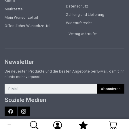
Konto
Datenschutz
Merkzettel
Zahlung und Lieferung
Mein Wunschzettel
Widerrufsrecht
Öffentlicher Wunschzettel
Vertrag widerrufen
Newsletter
Die neuesten Produkte und die besten Angebote per E-Mail, damit Ihr
nichts mehr verpasst.
Newsletter
Abonnieren
Soziale Medien
Facebook
Instagram
Sport Forster | Marken-Sportartikel für München & Umgebung | Online
Shop & Sportgeschäfte in Unterhaching & Grünwald