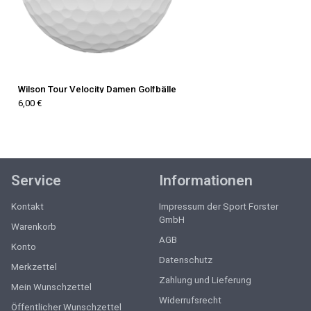
Wilson Tour Velocity Damen Golfbälle
6,00 €
Service
Informationen
Kontakt
Impressum der Sport Forster
GmbH
Warenkorb
AGB
Konto
Datenschutz
Merkzettel
Zahlung und Lieferung
Mein Wunschzettel
Widerrufsrecht
Öffentlicher Wunschzettel