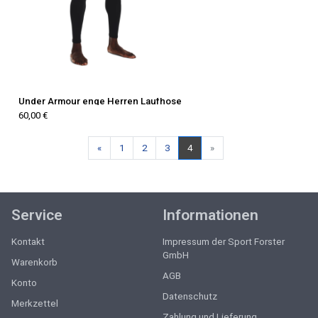
Under Armour enge Herren Laufhose
60,00 €
Zurück
«
1
2
3
4
»
Service
Informationen
Kontakt
Impressum der Sport Forster
GmbH
Warenkorb
AGB
Konto
Datenschutz
Merkzettel
Zahlung und Lieferung