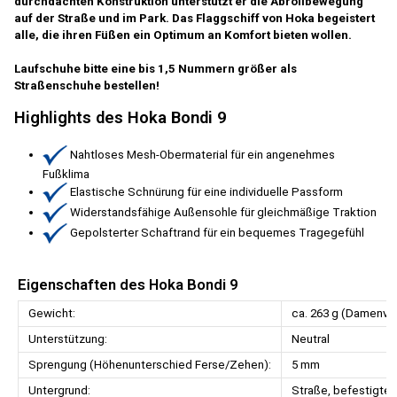
durchdachten Konstruktion unterstützt er die Abrollbewegung
auf der Straße und im Park. Das Flaggschiff von Hoka begeistert
alle, die ihren Füßen ein Optimum an Komfort bieten wollen.
Laufschuhe bitte eine bis 1,5 Nummern größer als
Straßenschuhe bestellen!
Highlights des Hoka Bondi 9
Nahtloses Mesh-Obermaterial für ein angenehmes
Fußklima
Elastische Schnürung für eine individuelle Passform
Widerstandsfähige Außensohle für gleichmäßige Traktion
Gepolsterter Schaftrand für ein bequemes Tragegefühl
Eigenschaften des Hoka Bondi 9
Gewicht:
ca. 263 g (Damenvar
Unterstützung:
Neutral
Sprengung (Höhenunterschied Ferse/Zehen):
5 mm
Untergrund:
Straße, befestigte