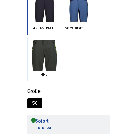
U423 ANTRACITE
M879 DUSTY BLUE
PINE
Größe:
58
●
Sofort
lieferbar