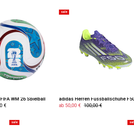
sale
 FIFA WM 26 Spielball
adidas Herren Fussballschuhe F5
0 €
ab 50,00 €
100,00 €
sale
sa