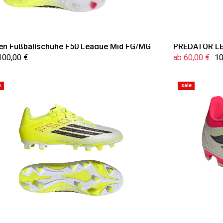
ren Fußballschuhe F50 League Mid FG/MG
PREDATOR LEA
100,00 €
ab 60,00 €
10
e
sale