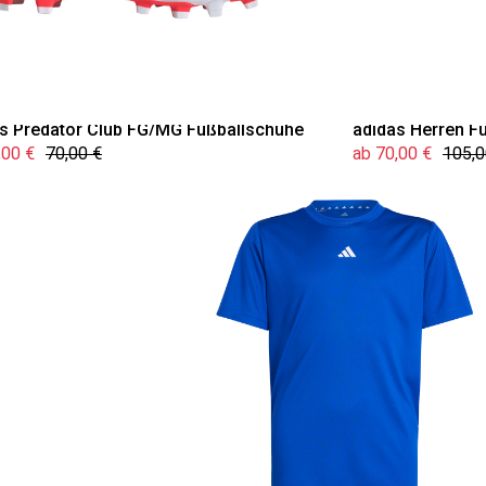
s Predator Club FG/MG Fußballschuhe
adidas Herren F
,00 €
70,00 €
ab 70,00 €
105,0