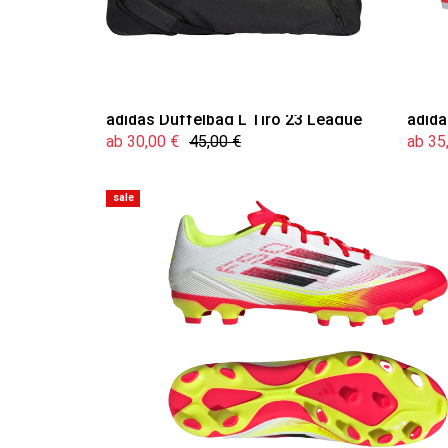
adidas Duffelbag L Tiro 23 League
adida
ab 30,00 €
45,00 €
ab 35
sale