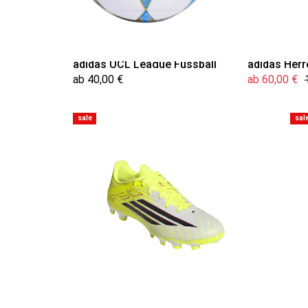
adidas UCL League Fussball
adidas Her
ab 40,00 €
ab 60,00 €
sale
sal