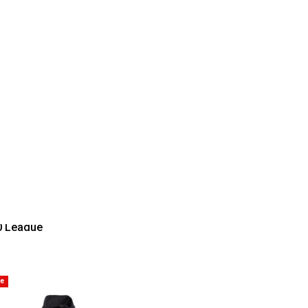
0 League
le