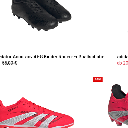
edator Accuracy.4 FG Kinder Rasen-Fußballschuhe
adid
55,00 €
ab 20
sale