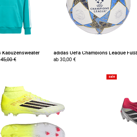
s Kapuzensweater
adidas Uefa Champions League Fußb
45,00 €
ab 30,00 €
sale