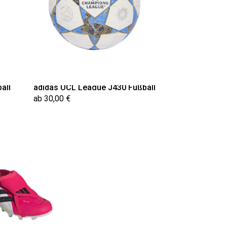
all
adidas UCL League J430 Fußball
ab 30,00 €