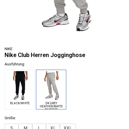
NIKE
Nike Club Herren Jogginghose
Ausführung:
BLACK/WHITE
DK GREY
HEATHER/MATTE
SILVER/W
Größe:
S
M
L
XL
XXL