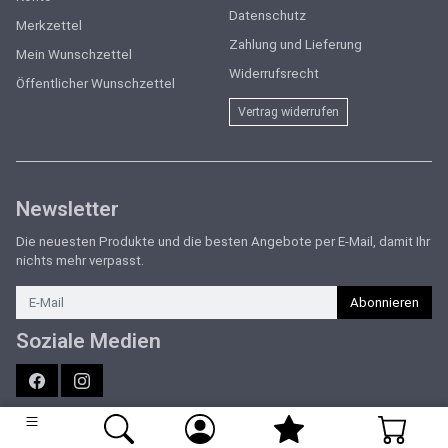
Datenschutz
Merkzettel
Zahlung und Lieferung
Mein Wunschzettel
Widerrufsrecht
Öffentlicher Wunschzettel
Vertrag widerrufen
Newsletter
Die neuesten Produkte und die besten Angebote per E-Mail, damit Ihr
nichts mehr verpasst.
Newsletter
Abonnieren
Soziale Medien
Facebook
Instagram
Sport Forster | Marken-Sportartikel für München & Umgebung | Online
Shop & Sportgeschäfte in Unterhaching & Grünwald