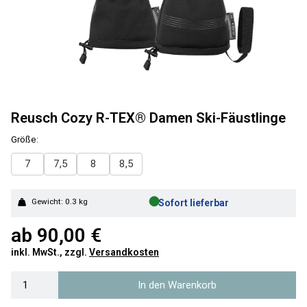
Reusch Cozy R-TEX® Damen Ski-Fäustlinge
Größe:
7
7,5
8
8,5
●
Gewicht: 0.3 kg
Sofort lieferbar
ab
90,00 €
inkl. MwSt., zzgl.
Versandkosten
In den Warenkorb