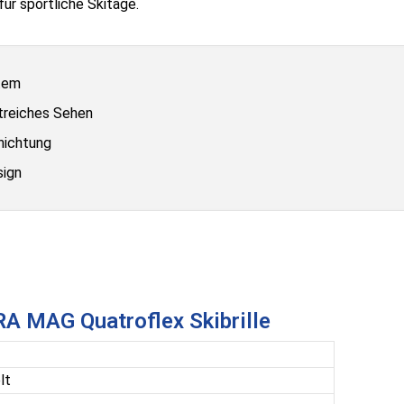
ür sportliche Skitage.
tem
treiches Sehen
hichtung
sign
RA MAG Quatroflex Skibrille
lt