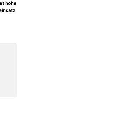
tet hohe
einsatz.