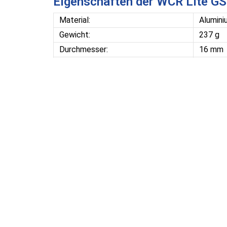
Eigenschaften der WCR Lite GS
Material:
Alumini
Gewicht:
237 g
Durchmesser:
16 mm
Teller:
Downhil
Angaben zur Produktsicherheit gemäß EU-Ver
Firmenname: LEKI Lenhart GmbH
Adresse: Karl-Arnold-Straße 30, D-73230 Kirchhe
Elektr. Kontakt: Service@leki.de
Schon gesehen?
Kunden die sich diesen Artikel angesehen haben, 