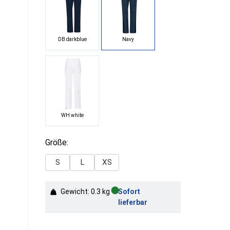
DB darkblue
Navy
WH white
Größe:
S
L
XS
●
Gewicht: 0.3 kg
Sofort
lieferbar