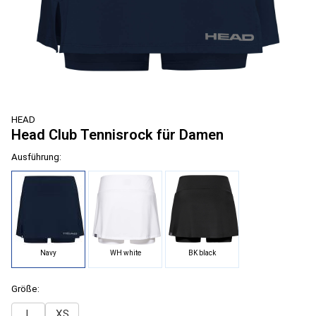
HEAD
Head Club Tennisrock für Damen
Ausführung:
Navy
WH white
BK black
Größe:
L
XS