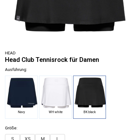
HEAD
Head Club Tennisrock für Damen
Ausführung:
Navy
WH white
BK black
Größe:
S
XS
M
L