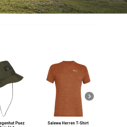
egenhut Puez
Salewa Herren T-Shirt
CMP K