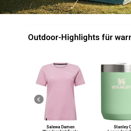
Outdoor-Highlights für wa
Hilfe Set
Salewa Damen
Stanley 