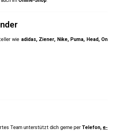
 auch im
Online-Shop
.
inder
teller wie
adidas, Ziener, Nike, Puma, Head, On
ertes Team unterstützt dich gerne per
Telefon,
e-