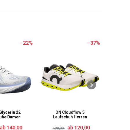
- 22%
- 37%
Glycerin 22
ON Cloudflow 5
Hoka
huhe Damen
Laufschuh Herren
Herr
ab 140,00
ab 120,00
190,00
160,