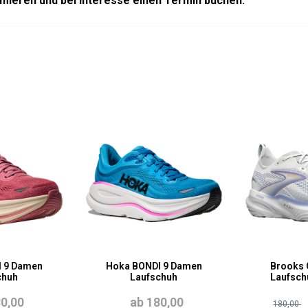
rmieren und bei Interesse einen Termin buchen.
 9 Damen
Hoka BONDI 9 Damen
Brooks 
chuh
Laufschuh
Laufsc
80,00
ab 180,00
180,00