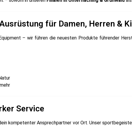
eit – sowohl in unseren
Filialen in Unterhaching & Grünwald
als
Ausrüstung für Damen, Herren & K
Equipment – wir führen die neuesten Produkte führender Hers
Natur
 mehr
rker Service
h dein kompetenter Ansprechpartner vor Ort. Unser sportbegeist