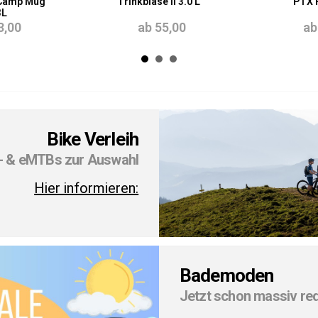
Camp Mug
Trinkblase II 3.0 L
PTX 
3L
3,00
ab 55,00
ab
Bike Verleih
- & eMTBs zur Auswahl
Hier informieren:
Bademoden
Jetzt schon massiv red