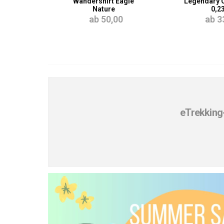
Wandershirt Eagle
Legendary 
Nature
0,2
0
ab 50,00
ab 3
eTrekking