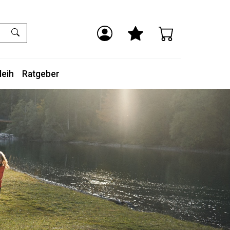
leih
Ratgeber