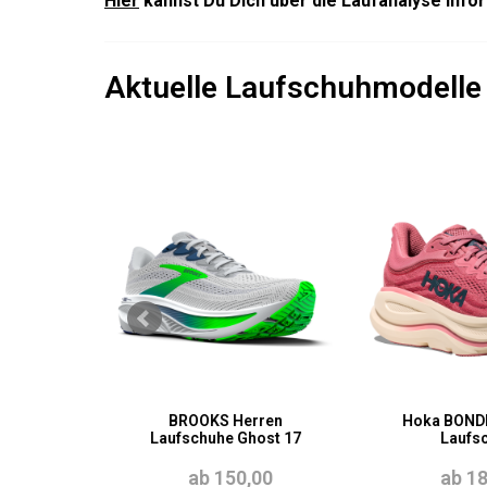
Hier
kannst Du Dich über die Laufanalyse info
Aktuelle Laufschuhmodelle
- 13%
ON 10
BROOKS Herren
Hoka BONDI
schuh
Laufschuhe Ghost 17
Laufs
140,00
ab 150,00
ab 1