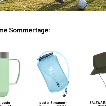
rme Sommertage:
Classic
deuter Streamer-
SALEWA R