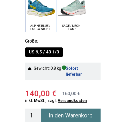
ALPINE BLUE /
SAGE / NEON
FOGGY NIGHT
FLAME
Größe:
US 9,5 / 43 1/3
●
Gewicht: 0.8 kg
Sofort
lieferbar
140,00 €
160,00 €
inkl. MwSt., zzgl.
Versandkosten
In den Warenkorb