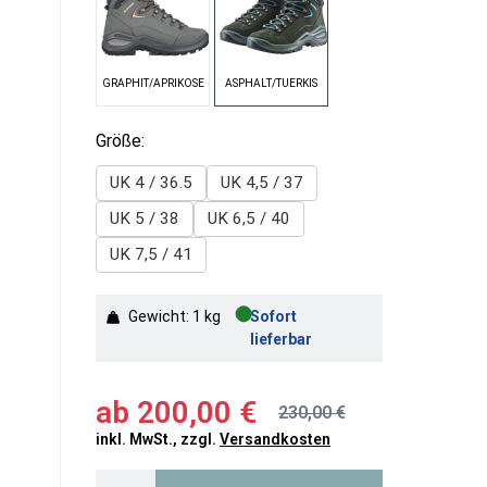
GRAPHIT/APRIKOSE
ASPHALT/TUERKIS
Größe:
UK 4 / 36.5
UK 4,5 / 37
UK 5 / 38
UK 6,5 / 40
UK 7,5 / 41
●
Gewicht: 1 kg
Sofort
lieferbar
ab
200,00 €
230,00 €
inkl. MwSt., zzgl.
Versandkosten