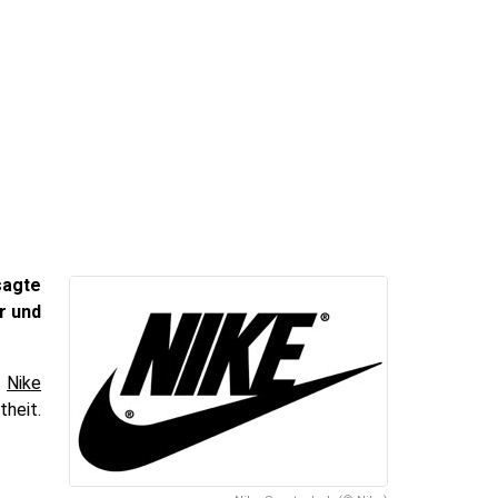
sagte
r und
n
Nike
heit.