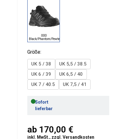
000
Black/Phantom/Pewter
Größe:
UK 5 / 38
UK 5,5 / 38.5
UK 6 / 39
UK 6,5 / 40
UK 7 / 40.5
UK 7,5 / 41
●
Sofort
lieferbar
ab
170,00 €
inkl. MwSt., zzgl.
Versandkosten