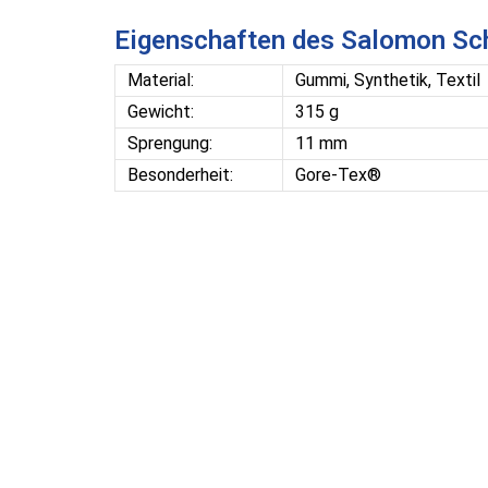
Eigenschaften des Salomon Sc
Material:
Gummi, Synthetik, Textil
Gewicht:
315 g
Sprengung:
11 mm
Besonderheit:
Gore-Tex®
Angaben zur Produktsicherheit gemäß EU-Ver
Firmenname: Amer Sports GmbH Deutschland
Adresse: Parkring 15-17, 858748 Gräfelfing
Elektr. Kontakt: www.salomon.com
Schon gesehen?
Kunden die sich diesen Artikel angesehen haben, 