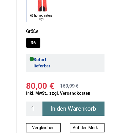
68 hot red natural
dye
Größe:
36
●
Sofort
lieferbar
80,00 €
169,99 €
inkl. MwSt., zzgl.
Versandkosten
In den Warenkorb
Vergleichen
Auf den Merkzettel